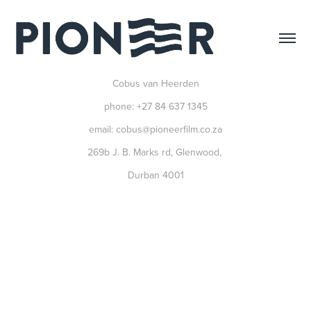
Cobus van Heerden
phone: +27 84 637 1345
email: cobus@pioneerfilm.co.za
269b J. B. Marks rd, Glenwood,
Durban 4001